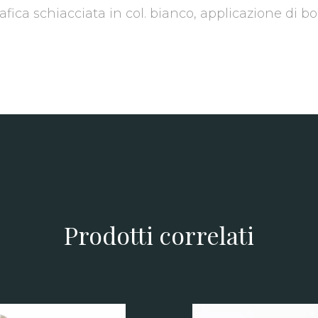
rafica schiacciata in col. bianco, applicazione di b
Prodotti correlati