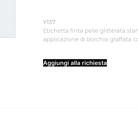
Y137
Etichetta finta pelle glitterata sta
applicazione di borchia graffata c
Aggiungi alla richiesta