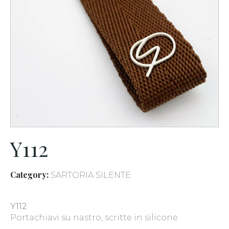
Y112
Category:
SARTORIA SILENTE
Y112
Portachiavi su nastro, scritte in silicone