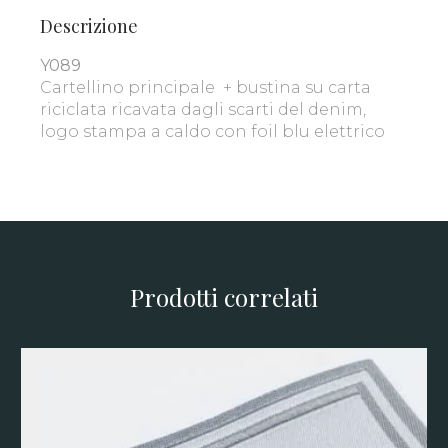
Descrizione
Y089
Cartellino principale + bustina su carta
riciclata ricavata dagli scarti del denim,
logo stampa a caldo con foil blu elettrico
Prodotti correlati