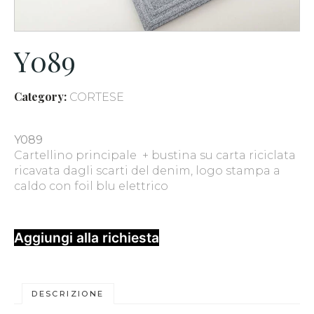
Y089
Category:
CORTESE
Y089
Cartellino principale + bustina su carta riciclata
ricavata dagli scarti del denim, logo stampa a
caldo con foil blu elettrico
Aggiungi alla richiesta
DESCRIZIONE