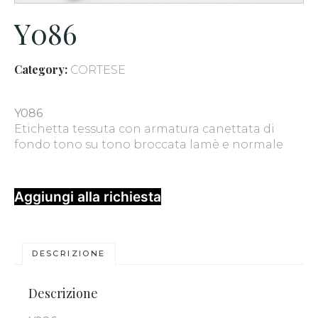
Y086
Category:
CORTESE
Y086
Etichetta tessuta con armatura canettata di
fondo tono su tono broccata lamè e normale
Aggiungi alla richiesta
DESCRIZIONE
Descrizione