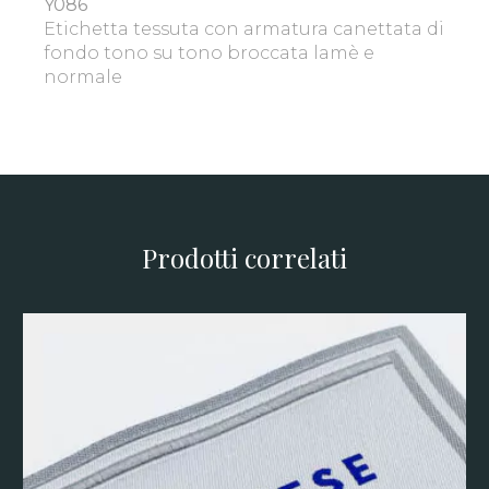
Y086
Etichetta tessuta con armatura canettata di
fondo tono su tono broccata lamè e
normale
Prodotti correlati